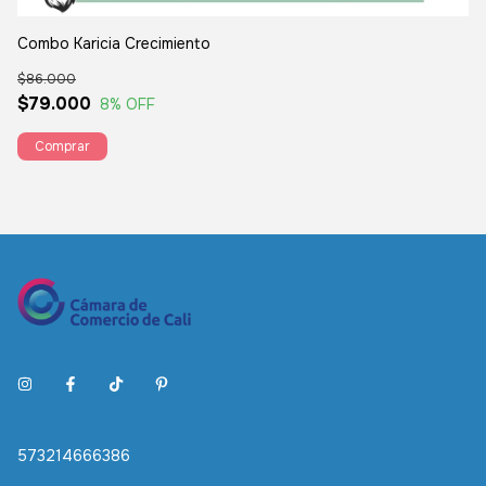
Ki
Combo Karicia Crecimiento
$1
$86.000
$
$79.000
8
% OFF
573214666386